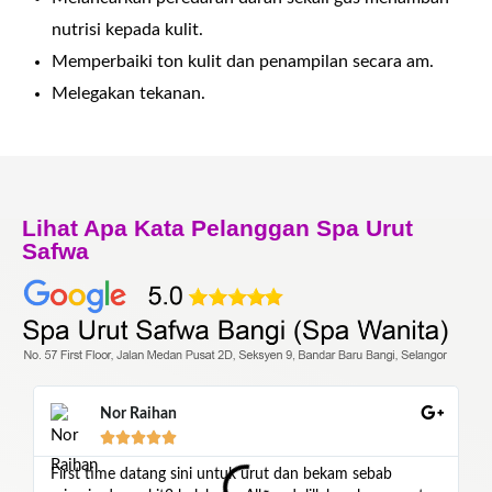
nutrisi kepada kulit.
Memperbaiki ton kulit dan penampilan secara am.
Melegakan tekanan.
Lihat Apa Kata Pelanggan Spa Urut
Safwa
Nor Raihan





First time datang sini untuk urut dan bekam sebab
"A