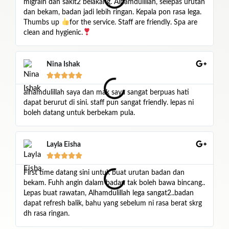
migrain dan sakit2 belakang. Alhamdulillah, selepas urutan
ur
dan bekam, badan jadi lebih ringan. Kepala pon rasa lega.
bu
Thumbs up
for the service. Staff are friendly. Spa are
clean and hygienic.
Nina Ishak





alhamdulillah saya dan mak saya sangat berpuas hati
Pu
dapat berurut di sini. staff pun sangat friendly. lepas ni
ra
boleh datang untuk berbekam pula.
ya
Layla Eisha





First time datang sini untuk buat urutan badan dan
Re
bekam. Fuhh angin dalam badan tak boleh bawa bincang..
be
Lepas buat rawatan, Alhamdulillah lega sangat2..badan
dapat refresh balik, bahu yang sebelum ni rasa berat skrg
dh rasa ringan.